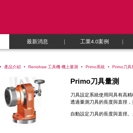
最新消息
工業4.0案例
產品介紹
Renishaw 工具機 機上量測
Primo系統
Primo刀
Primo刀具量測
刀具設定系統使用同具有高精
透過量測刀具的長度與直徑，
自動設定刀具的長度與直徑。