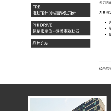
各刀具
FRB
刀具設
活動頂針與端面驅動頂針
PHI DRIVE
超精密定位 - 微機電致動器
品牌介紹
如果您