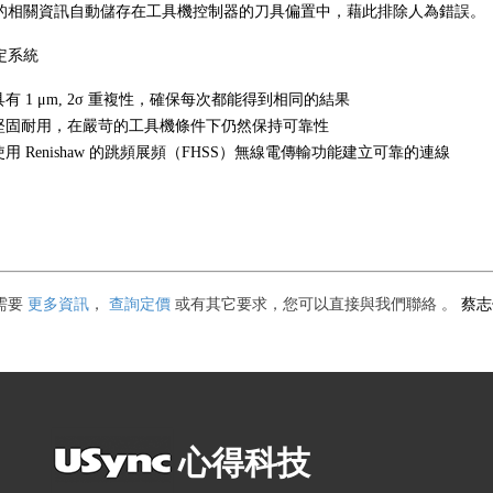
的相關資訊自動儲存在工具機控制器的刀具偏置中，藉此排除人為錯誤。
定系統
具有 1 μm, 2σ 重複性，確保每次都能得到相同的結果
堅固耐用，在嚴苛的工具機條件下仍然保持可靠性
使用 Renishaw 的跳頻展頻（FHSS）無線電傳輸功能建立可靠的連線
蔡
需要
更多資訊
，
查詢定價
或有其它要求
，您可以直接與我們聯絡
。
心得科技